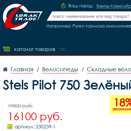
Ваш город:
Ханты-Мансийс
Например: Ручки тормоза алюминие
каталог товаров
Главная
Велосипеды
Складные вел
/
/
Stels Pilot 750 Зелё
18
19800 руб.
эконом
16100 руб.
артикул: 230239-1