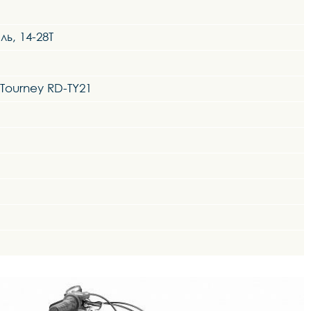
ь, 14-28Т
ourney RD-TY21