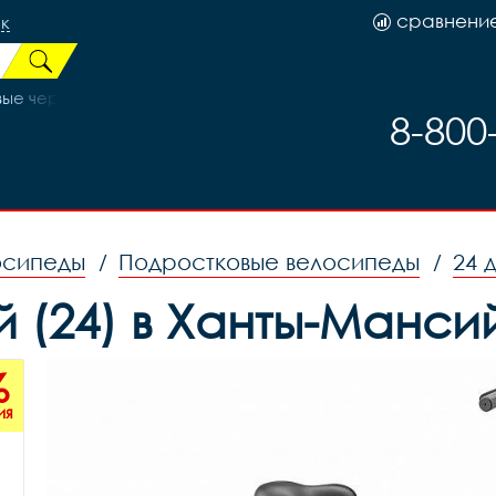
сравнени
к
вые черно-серебро
8-800
осипеды
Подростковые велосипеды
24 
/
/
ный (24) в Ханты-Манс
%
ия