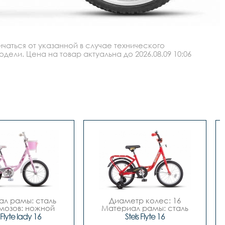
аться от указанной в случае технического
ли. Цена на товар актуальна до 2026.08.09 10:06
л рамы: сталь

Диаметр колес: 16

мозов: ножной

Материал рамы: сталь

тр колес: 16

Тип тормозов: ножной

 Flyte lady 16
Stels Flyte 16
о скоростей	- 
Количество скоростей	- 