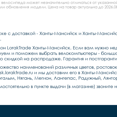
 велосипеда может незначительно отличаться от указанно
ли обновления модели. Цена на товар актуальна до 2026.08
ске с доставкой - Ханты-Мансийск и Ханты-Мансий
.
он LorakTrade Ханты-Мансийск. Если вам нужно нед
руем и поможем выбрать велокомпьютеры - большо
о скидкой на распродаже. Гарантия и постгарант
ножество наименований различных цветов, ростово
ysk.loraktrade.ru и мы доставим его в Ханты-Ман
галым, Нягань, Мегион, Лангепас, Радужный, Лянто
мостоятельно в пункте выдачи (в магазине) звонит