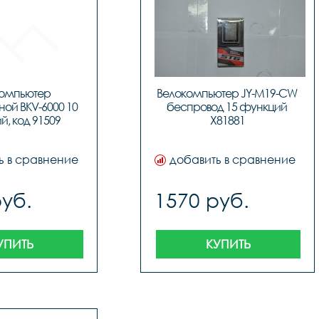
омпьютер 
Велокомпьютер JY-M19-CW 
ой BKV-6000 10 
беспровод 15 функций 
, код 91509
X81881
ь в сравнение
добавить в сравнение
руб.
1570 руб.
УПИТЬ
КУПИТЬ