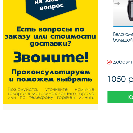
Велокомп
большой 
добавит
1050 
К