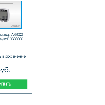
ьютер AS8000 
дной 3308000
ь в сравнение
руб.
УПИТЬ