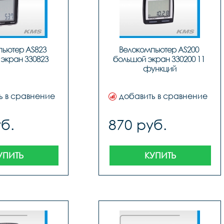
ьютер AS823 
Велокомпьютер AS200 
экран 330823
большой экран 330200 11 
функций
ь в сравнение
добавить в сравнение
б.
870 руб.
УПИТЬ
КУПИТЬ