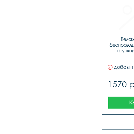
Велок
беспроводн
функций
добавит
1570 
К