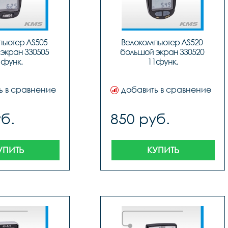
ьютер AS505 
Велокомпьютер AS520 
экран 330505 
большой экран 330520 
1функ.
11функ.
ь в сравнение
добавить в сравнение
б.
850 руб.
УПИТЬ
КУПИТЬ