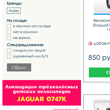
Бренды:
Assize
Велокомп
На складе:
большой 
в наличии на складе
1
нет в наличии
не важно
добавит
Спецпредложение:
скидка или акция
850 ру
уцененный или Б/У
Сброс
К