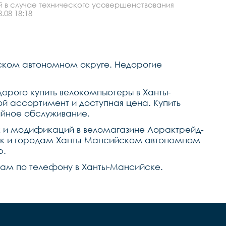
й в случае технического усовершенствования
.08 18:18
ском автономном округе. Недорогие
орого купить велокомпьютеры в Ханты-
й ассортимент и доступная цена. Купить
ийное обслуживание.
к и модификаций в веломагазине Лорактрейд-
сийск и городам Ханты-Мансийском автономном
р.
е нам по телефону в Ханты-Мансийске.