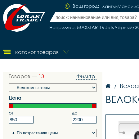
Ваш город:
Ханты-Мансийс
Например: MAXSTAR 16 Jets Чёрный/
каталог товаров
Товаров —
13
Фильтр
Вело
/
ВЕЛОК
Цена
от
до