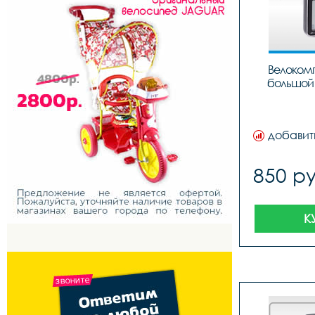
Велокомп
большой 
добавит
850 ру
К