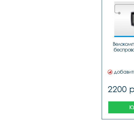
Велокомп
беспрово
добавит
2200 
К