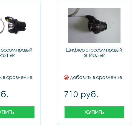
тросом правый 
Шифтер с тросом правый 
-RS31-6R
SL-RS35-6R
ь в сравнение
добавить в сравнение
б.
710 руб.
УПИТЬ
КУПИТЬ