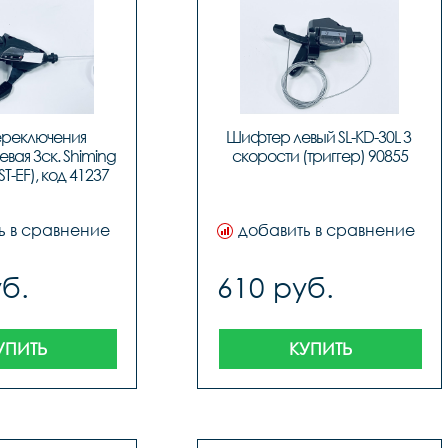
ереключения 
Шифтер левый SL-KD-30L 3 
вая 3ск. Shiming 
скорости (триггер) 90855
ST-EF), код 41237
ь в сравнение
добавить в сравнение
б.
610 руб.
УПИТЬ
КУПИТЬ