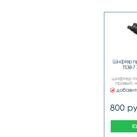
Шифтер пра
TS38-7
шифтер micr
правый, 
добавит
800 ру
К