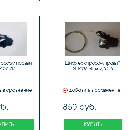
тросом правый 
Шифтер с тросом правый 
-RS36-7R
SL-RS36-6R, код 6076
,
ь в сравнение
добавить в сравнение
б.
850 руб.
УПИТЬ
КУПИТЬ