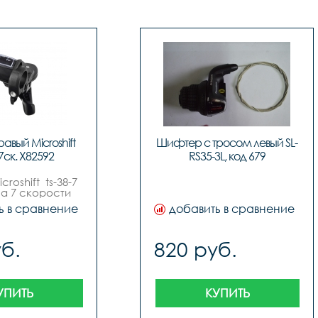
вый Microshift 
Шифтер с тросом левый SL-
 7ск. Х82592
RS35-3L, код 679
oshift  ts-38-7 
на 7 скорости
ь в сравнение
добавить в сравнение
б.
820 руб.
УПИТЬ
КУПИТЬ