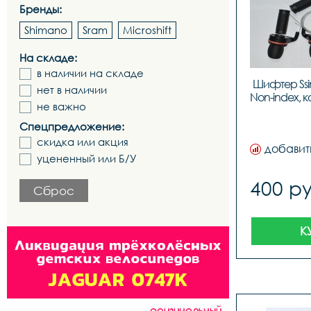
Бренды:
Shimano
Sram
Microshift
На складе:
в наличии на складе
Шифтер Ssin
нет в наличии
не важно
Спецпредложение:
скидка или акция
добавит
уцененный или Б/У
400 ру
Сброс
К