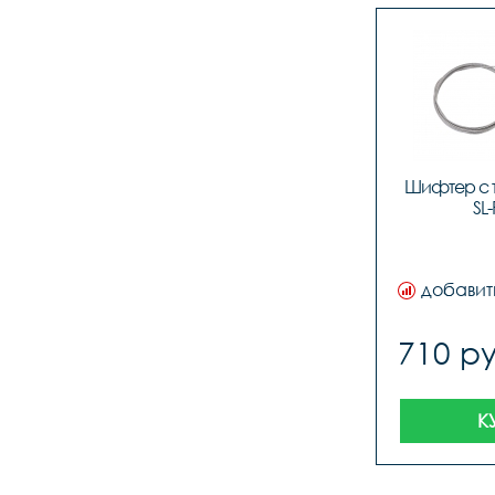
Шифтер с 
SL
добавит
710 ру
К