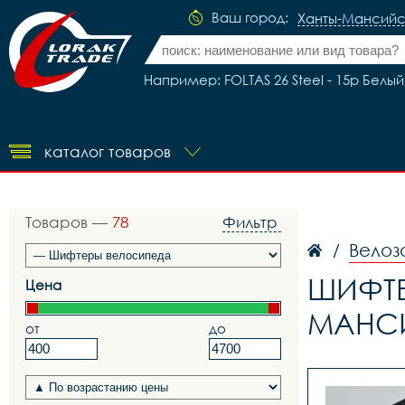
Ваш город:
Ханты-Мансийс
Например: FOLTAS 26 Steel - 15р Белы
каталог товаров
Товаров —
78
Фильтр
Велоз
/
ШИФТЕ
Цена
МАНС
от
до