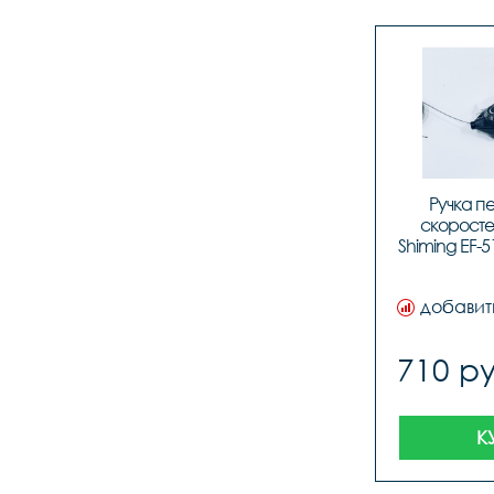
Ручка п
скоростей
Shiming EF-51
добавит
710 ру
К