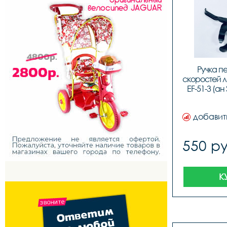
Ручка п
скоростей ле
EF-51-3 (ан 
добавит
550 ру
К