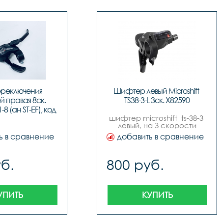
ереключения 
Шифтер левый Microshift 
 правая 8ск. 
TS38-3-L 3ск. Х82590
-8 (ан ST-EF), код 
шифтер microshift  ts-38-3 
41238
левый, на 3 скорости
ь в сравнение
добавить в сравнение
б.
800 руб.
УПИТЬ
КУПИТЬ