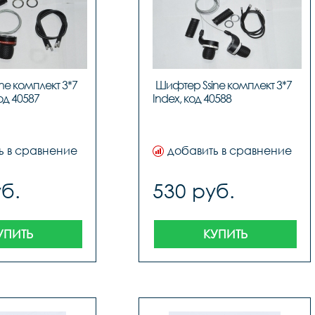
e комплект 3*7 
Шифтер Ssine комплект 3*7 
Non-index, код 40587	
Index
ь в сравнение
добавить в сравнение
б.
530 руб.
УПИТЬ
КУПИТЬ