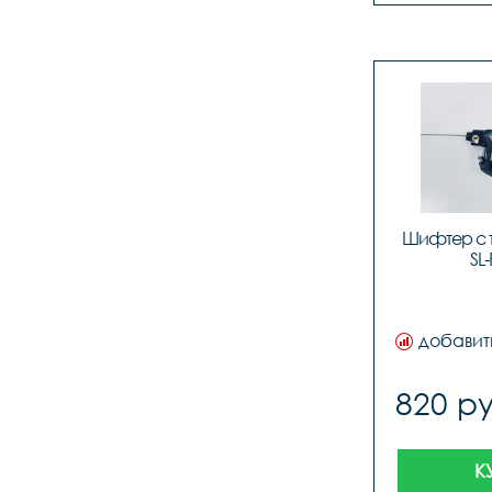
Шифтер с 
SL
добавит
820 ру
К