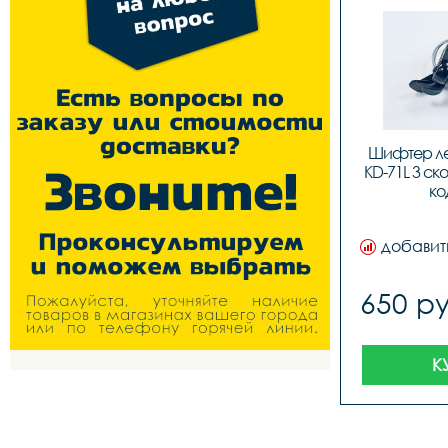
Шифтер лев
KD-71L 3 ско
ко
добавит
650 ру
К