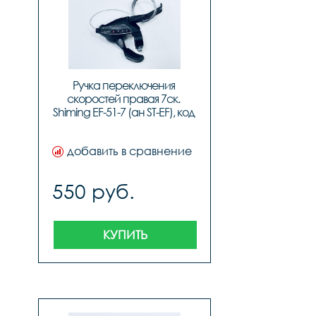
Ручка переключения 
																								
, код 40588											
скоростей правая 7ск. 
Shiming EF-51-7 (ан ST-EF), код 
41236
добавить в сравнение
550 руб.
КУПИТЬ