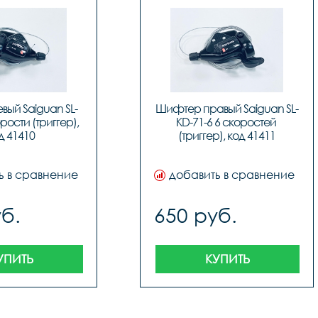
ый Saiguan SL-
Шифтер правый Saiguan SL-
рости (триггер), 
KD-71-6 6 скоростей 
д 41410
(триггер), код 41411
ь в сравнение
добавить в сравнение
б.
650 руб.
УПИТЬ
КУПИТЬ