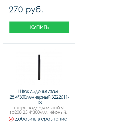
270 руб.
КУПИТЬ
Шток сиденья сталь 
25,4*300мм черный 3222611-
13
штырь подседельный yl-
sp208 25,4*300мм, чёрный, 
сталь
добавить в сравнение