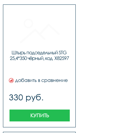
Штырь подседельный STG 
25,4*350 чёрный, код  X82597
добавить в сравнение
330 руб.
КУПИТЬ