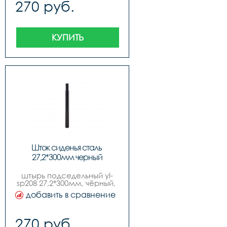
270 руб.
КУПИТЬ
Шток сиденья сталь 
27,2*300мм черный
штырь подседельный yl-
sp208 27,2*300мм, чёрный, 
сталь
добавить в сравнение
270 руб.