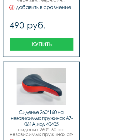
черн.зел., черн.син., 
черн.красн., хром. 
добавить в сравнение
пружины, new model.
490 руб.
КУПИТЬ
Сиденье 260*160 на 
независимых пружинах AZ-
061A, код 40405
сиденье 260*160 на 
независимых пружинах az-
061a, код.40405