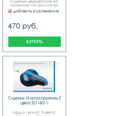
сиденье двухцветное на 
пружинах тип россия az-
034 c, код.40410
добавить в сравнение
470 руб.
КУПИТЬ
Сиденье 16 хром.пружины 2 
цвета 3211601-1
седло 16quot, 3 цвета 