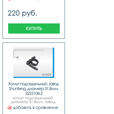
220 руб.
КУПИТЬ
Хомут подседельный, завод 
Shunfeng, диаметр 31,8мм 
3223108-2
хомут подседельный, 
диаметр 31,8мм, завод 
shunfeng.
добавить в сравнение