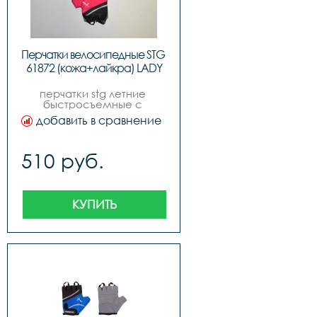
Перчатки велосипедные STG 
61872 (кожа+лайкра) LADY
перчатки stg летние 
быстросъемные с 
защитной 
добавить в сравнение
прокладкой,застежка на 
липучке
510 руб.
КУПИТЬ