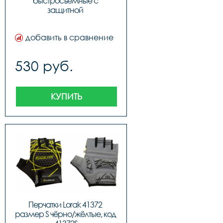
быстросъемные с 
защитной 
прокладкой,застежка на 
липучке
добавить в сравнение
530 руб.
КУПИТЬ
Перчатки Lorak 41372 
размер S чёрно/жёлтые, код 